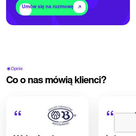
Umów się na rozmowę
Opinie
Co o nas mówią klienci?
“
“