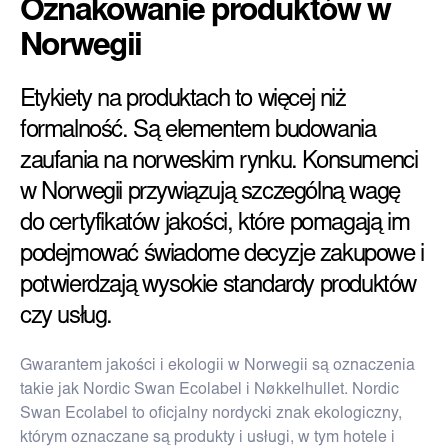
Oznakowanie produktów w
Norwegii
Etykiety na produktach to więcej niż
formalność. Są elementem budowania
zaufania na norweskim rynku. Konsumenci
w Norwegii przywiązują szczególną wagę
do certyfikatów jakości, które pomagają im
podejmować świadome decyzje zakupowe i
potwierdzają wysokie standardy produktów
czy usług.
Gwarantem jakości i ekologii w Norwegii są oznaczenia
takie jak Nordic Swan Ecolabel i Nøkkelhullet. Nordic
Swan Ecolabel to oficjalny nordycki znak ekologiczny,
którym oznaczane są produkty i usługi, w tym hotele i