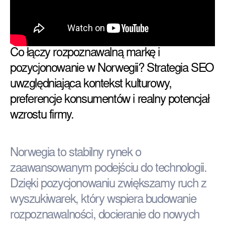
Co łączy rozpoznawalną markę i
pozycjonowanie w Norwegii? Strategia SEO
uwzględniająca kontekst kulturowy,
preferencje konsumentów i realny potencjał
wzrostu firmy.
Norwegia to stabilny rynek o
zaawansowanym podejściu do technologii.
Dzięki pozycjonowaniu zwiększamy ruch z
wyszukiwarek, który wspiera budowanie
rozpoznawalności, docieranie do nowych