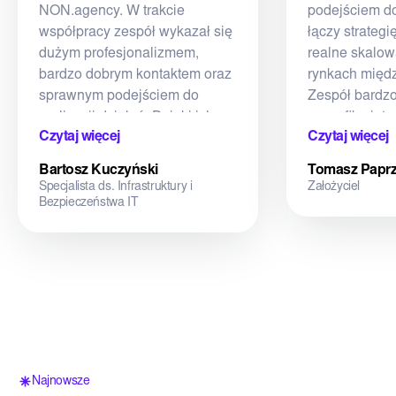
NON.agency. W trakcie
podejściem d
współpracy zespół wykazał się
łączy strategi
dużym profesjonalizmem,
realne skalow
bardzo dobrym kontaktem oraz
rynkach międ
sprawnym podejściem do
Zespół bardz
realizacji działań. Dzięki ich
specyfikę int
Czytaj więcej
Czytaj więcej
wsparciu udało nam się
ma kluczowe 
uruchomić angielską wersję
ekspansji sh
Bartosz Kuczyński
Tomasz Paprz
serwisu oraz poprawić szereg
rynki UK, FR, 
Specjalista ds. Infrastruktury i
Założyciel
błędów technicznych, co
działania obej
Bezpieczeństwa IT
przełożyło się na sprawny i
widoczność w
wzorowy przebieg całej
także optymal
współpracy.
search i now
wyszukiwania
jest umiejętn
do skalowania
automatyzacj
NON.agency s
Najnowsze
techniczne SE