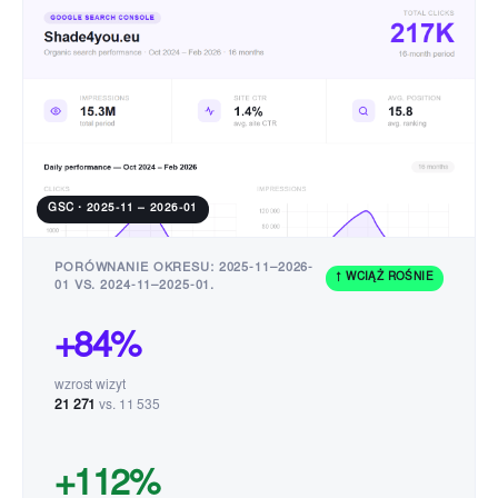
umiejętne wykorzystanie AI do skalowania contentu i
automatyzacji procesów SEO. NON.agency skutecznie
łączy techniczne SEO, content oraz link building w jeden
spójny system wzrostu. W kontekście shade4you.eu
szczególnie istotne są rekomendacje dotyczące struktury
międzynarodowej. Dodatkowo ich podejście wspiera
budowę autorytetu domeny poprzez działania link
buildingowe na rynkach lokalnych. To partner, który działa
strategicznie i dostarcza mierzalne efekty w postaci
GSC · 2025-11 – 2026-01
wzrostu widoczności, ruchu i sprzedaży.”
PORÓWNANIE OKRESU: 2025-11–2026-
↑ WCIĄŻ ROŚNIE
01 VS. 2024-11–2025-01.
+84%
wzrost wizyt
21 271
vs. 11 535
+112%