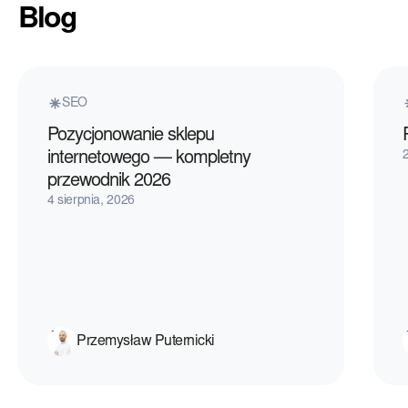
Blog
link building 
system wzrost
shade4you.eu
istotne są re
SEO
dotyczące str
międzynarodo
Pozycjonowanie sklepu
ich podejście
internetowego — kompletny
autorytetu do
przewodnik 2026
działania link
4 sierpnia, 2026
rynkach lokaln
który działa st
dostarcza mie
postaci wzros
ruchu i sprzed
Przemysław Puternicki