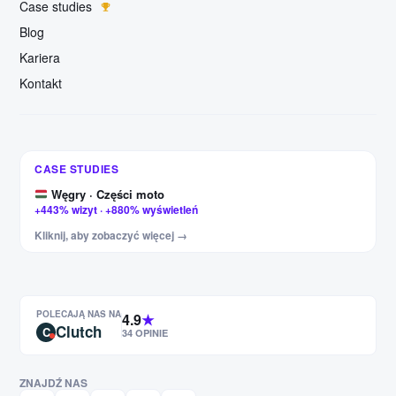
Case studies
Blog
Kariera
Kontakt
Niemcy · Meble
+327% kliknięć · +456% wyświetleń
USA · CBD / Hemp
+1100% ruchu · +2250% zamówień
CASE STUDIES
Węgry · Części moto
+443% wizyt · +880% wyświetleń
USA · Odzież F1 i rajdowa
Kliknij, aby zobaczyć więcej →
+187% wizyt · +209% wyświetleń
PL/EN/DE/FR · Żagle ogrodowe
+84% wizyt · +112% wyświetleń
Czechy · Części moto
POLECAJĄ NAS NA
4.9
★
+60% wizyt · +97% wyświetleń
Clutch
C
34 OPINIE
Niemcy · Meble
+327% kliknięć · +456% wyświetleń
ZNAJDŹ NAS