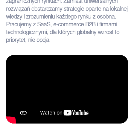
zagranicznych rynkach. Zamiast uniwersalnych
rozwiązań dostarczamy strategie oparte na lokalnej
wiedzy i zrozumieniu każdego rynku z osobna.
Pracujemy z SaaS, e-commerce B2B i firmami
technologicznymi, dla których globalny wzrost to
priorytet, nie opcja.