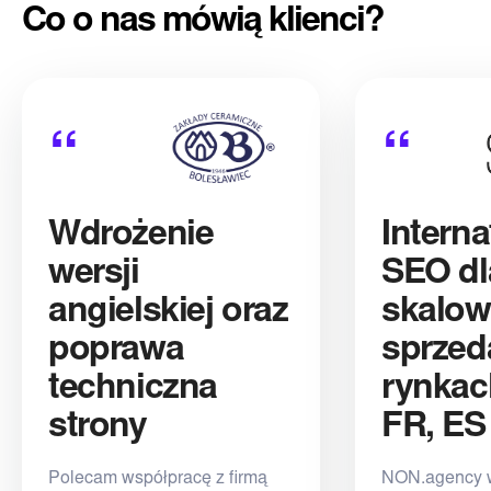
Co o nas mówią klienci?
“
“
Wdrożenie
Interna
wersji
SEO dl
angielskiej oraz
skalow
poprawa
sprzed
techniczna
rynkac
strony
FR, ES
Polecam współpracę z firmą
NON.agency w