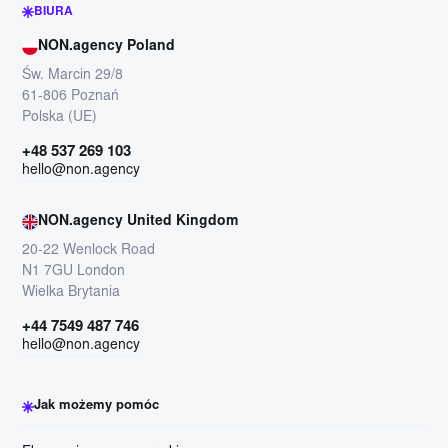
ich podejście
BIURA
autorytetu do
NON.agency Poland
działania link
Św. Marcin 29/8
rynkach lokaln
61-806 Poznań
który działa st
Polska (UE)
dostarcza mie
postaci wzros
+48 537 269 103
hello@non.agency
ruchu i sprzed
NON.agency United Kingdom
20-22 Wenlock Road
N1 7GU London
Wielka Brytania
+44 7549 487 746
hello@non.agency
Jak możemy pomóc