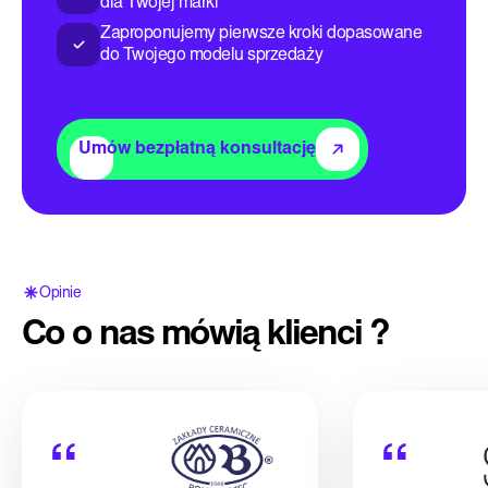
dla Twojej marki
Zaproponujemy pierwsze kroki dopasowane
do Twojego modelu sprzedaży
Umów bezpłatną konsultację
Opinie
Co o nas mówią klienci ?
“
“