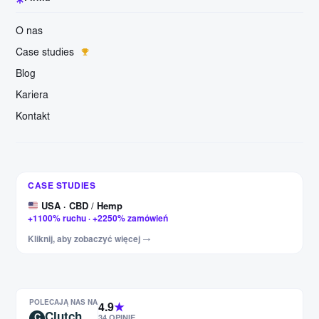
O nas
Case studies
Blog
Kariera
Kontakt
Niemcy · Meble
+327% kliknięć · +456% wyświetleń
USA · CBD / Hemp
CASE STUDIES
+1100% ruchu · +2250% zamówień
Węgry · Części moto
+443% wizyt · +880% wyświetleń
USA · Odzież F1 i rajdowa
Kliknij, aby zobaczyć więcej →
+187% wizyt · +209% wyświetleń
PL/EN/DE/FR · Żagle ogrodowe
+84% wizyt · +112% wyświetleń
POLECAJĄ NAS NA
Czechy · Części moto
4.9
★
Clutch
+60% wizyt · +97% wyświetleń
C
34 OPINIE