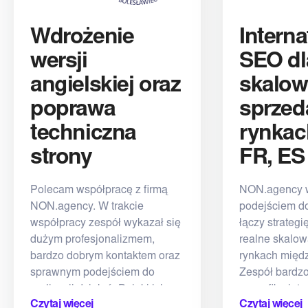
Wdrożenie
Interna
wersji
SEO dl
angielskiej oraz
skalow
poprawa
sprzed
techniczna
rynkac
strony
FR, ES
Polecam współpracę z firmą
NON.agency w
NON.agency. W trakcie
podejściem d
współpracy zespół wykazał się
łączy strategi
dużym profesjonalizmem,
realne skalow
bardzo dobrym kontaktem oraz
rynkach międ
sprawnym podejściem do
Zespół bardz
realizacji działań. Dzięki ich
specyfikę int
Czytaj więcej
Czytaj więcej
wsparciu udało nam się
ma kluczowe 