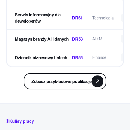
Serwis informacyjny dla
DR61
Technologia
Re
deweloperów
Magazyn branży AI i danych
DR58
AI / ML
Cy
Dziennik biznesowy fintech
DR55
Finanse
Re
Zobacz przykładowe publikacje
Kulisy pracy