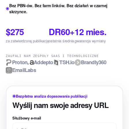
Bez PBN-ów. Bez farm linków. Bez działań w czarnej
skrzynce.
$275
DR60+
12 mies.
za zatwierdzoną publikację
ostatnia średnia
gwarancja wymiany
ZAUFALI NAM ZESPOŁY SAAS I TECHNOLOGICZNE
Proton
Addepto
TSH.io
Brandly360
EmailLabs
Bezpłatna analiza dopasowania publikacji
Wyślij nam swoje adresy URL
Służbowy e-mail