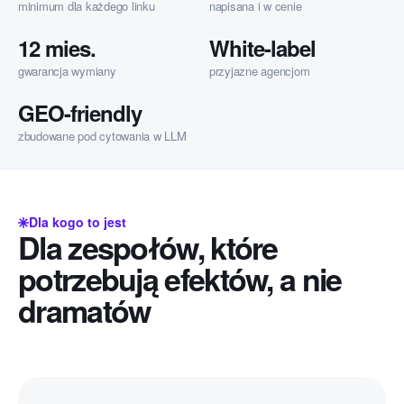
minimum dla każdego linku
napisana i w cenie
12 mies.
White-label
gwarancja wymiany
przyjazne agencjom
GEO-friendly
zbudowane pod cytowania w LLM
Dla kogo to jest
Dla zespołów, które
potrzebują efektów, a nie
dramatów