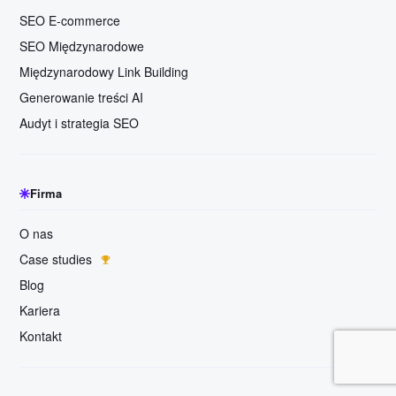
SEO E-commerce
SEO Międzynarodowe
Międzynarodowy Link Building
Generowanie treści AI
Audyt i strategia SEO
Firma
O nas
Case studies
Blog
Kariera
Niemcy · Meble
Kontakt
+327% kliknięć · +456% wyświetleń
USA · CBD / Hemp
+1100% ruchu · +2250% zamówień