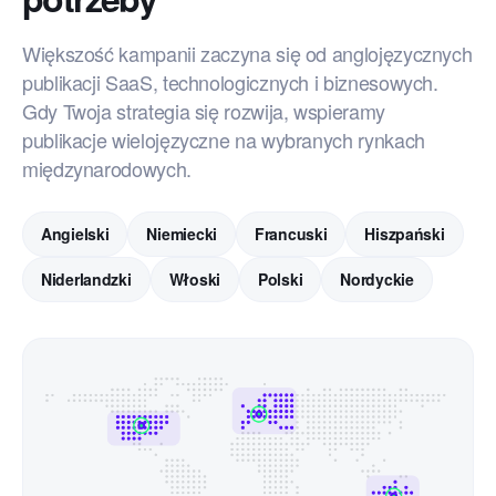
2026-07
Client #3
Marketing
ecommerce email
Większość kampanii zaczyna się od anglojęzycznych
publikacji SaaS, technologicznych i biznesowych.
2026-07
Client #3
Marketing
Gdy Twoja strategia się rozwija, wspieramy
publikacje wielojęzyczne na wybranych rynkach
międzynarodowych.
Angielski
Niemiecki
Francuski
Hiszpański
Niderlandzki
Włoski
Polski
Nordyckie