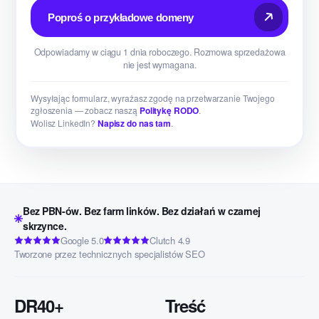
Poproś o przykładowe domeny
Odpowiadamy w ciągu 1 dnia roboczego. Rozmowa sprzedażowa
nie jest wymagana.
Wysyłając formularz, wyrażasz zgodę na przetwarzanie Twojego
zgłoszenia — zobacz naszą
Politykę RODO
.
Wolisz LinkedIn?
Napisz do nas tam
.
Bez PBN-ów. Bez farm linków. Bez działań w czarnej
skrzynce.
Google 5.0
Clutch 4.9
Tworzone przez technicznych specjalistów SEO
DR40+
Treść