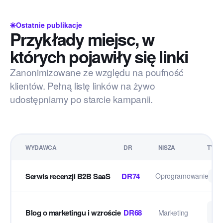
Ostatnie publikacje
Przykłady miejsc, w
których pojawiły się linki
Zanonimizowane ze względu na poufność
klientów. Pełną listę linków na żywo
udostępniamy po starcie kampanii.
WYDAWCA
DR
NISZA
TYP
Serwis recenzji B2B SaaS
DR74
Oprogramowanie
Re
Art
Blog o marketingu i wzroście
DR68
Marketing
go