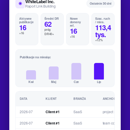
WhiteLabel Inc.
Ostatnie 30 dni
Raport Link Building
Aktywne
Średni DR
Nowe
Szac. ruch
62
publikacje
domeny
/ mies.
16
113,4
ref.
16
próg
tys.
+16
DR40+
+16
+12%
Publikacje na miesiąc
Kwi
Maj
Cze
Lip
DATA
KLIENT
BRANŻA
ANCHOR-TEXT
2026-07
Client #1
SaaS
project manageme
2026-07
Client #1
SaaS
team collaboratio