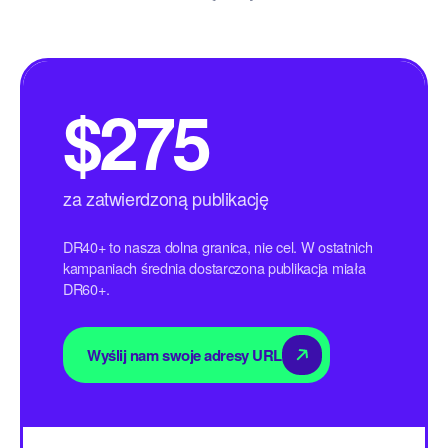
$275
za zatwierdzoną publikację
DR40+ to nasza dolna granica, nie cel. W ostatnich
kampaniach średnia dostarczona publikacja miała
DR60+.
Wyślij nam swoje adresy URL