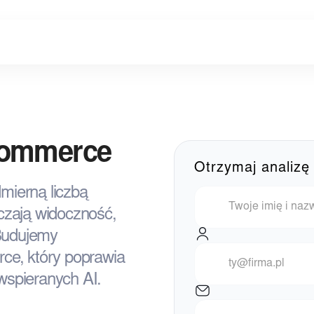
Commerce
Otrzymaj anali
dmierną liczbą
czają widoczność,
 Budujemy
e, który poprawia
wspieranych AI.