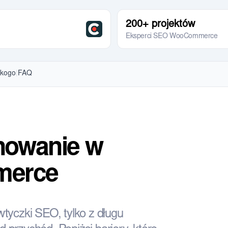
200+ projektów
Eksperci SEO WooCommerce
 kogo
|
FAQ
nowanie w
merce
tyczki SEO, tylko z długu