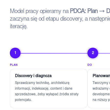
Model pracy opieramy na
PDCA: Plan → D
zaczyna się od etapu discovery, a następni
iterację.
1
2
PLAN
DO
Discovery i diagnoza
Planowanie
Sprawdzamy technikę, architekturę
Tworzymy r
informacji, indeksację, content i dane
wdrażamy 
sprzedażowe, żeby wyłapać źródła straty
developmen
potencjału.
na niższy p