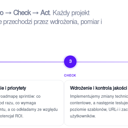
o → Check → Act
. Każdy projekt
e przechodzi przez wdrożenia, pomiar i
3
CHECK
 i priorytety
Wdrożenie i kontrola jakości
oadmapę sprintów: co
Implementujemy zmiany technic
od razu, co wymaga
contentowe, a następnie testuje
tu, a co odkładamy ze względu
poziomie szablonów, URL-i i z
otencjał ROI.
użytkowników.