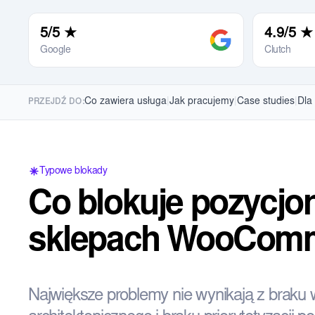
5/5 ★
4.9/5 ★
Google
Clutch
Co zawiera usługa
|
Jak pracujemy
|
Case studies
|
Dla
PRZEJDŹ DO:
Typowe blokady
Co blokuje pozycjo
sklepach WooCom
Największe problemy nie wynikają z braku w