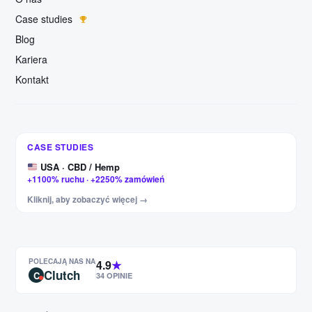
Case studies
Blog
Kariera
Kontakt
Niemcy · Meble
+327% kliknięć · +456% wyświetleń
CASE STUDIES
USA · CBD / Hemp
+1100% ruchu · +2250% zamówień
Węgry · Części moto
Kliknij, aby zobaczyć więcej →
+443% wizyt · +880% wyświetleń
USA · Odzież F1 i rajdowa
+187% wizyt · +209% wyświetleń
PL/EN/DE/FR · Żagle ogrodowe
POLECAJĄ NAS NA
4.9
★
+84% wizyt · +112% wyświetleń
Clutch
C
34 OPINIE
Czechy · Części moto
+60% wizyt · +97% wyświetleń